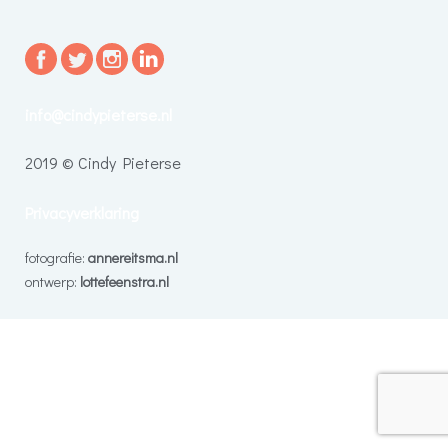
info@cindypieterse.nl
2019 © Cindy Pieterse
Privacyverklaring
fotografie:
annereitsma.nl
ontwerp:
lottefeenstra.nl