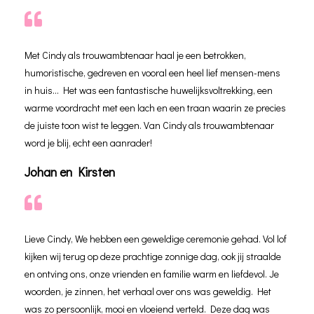
Met Cindy als trouwambtenaar haal je een betrokken,
humoristische, gedreven en vooral een heel lief mensen-mens
in huis... Het was een fantastische huwelijksvoltrekking, een
warme voordracht met een lach en een traan waarin ze precies
de juiste toon wist te leggen. Van Cindy als trouwambtenaar
word je blij, echt een aanrader!
Johan en Kirsten
Lieve Cindy, We hebben een geweldige ceremonie gehad. Vol lof
kijken wij terug op deze prachtige zonnige dag, ook jij straalde
en ontving ons, onze vrienden en familie warm en liefdevol. Je
woorden, je zinnen, het verhaal over ons was geweldig. Het
was zo persoonlijk, mooi en vloeiend verteld. Deze dag was