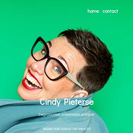
home
contact
Cindy Pieterse
Dagvoorzitter, presentator, schrijver
Maakt met humor het verschil