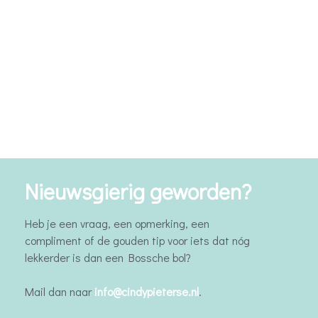
Nieuwsgierig geworden?
Heb je een vraag, een opmerking, een
compliment of de gouden tip voor iets dat nóg
lekkerder is dan een Bossche bol?
Mail dan naar
info@cindypieterse.nl
.